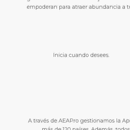
empoderan para atraer abundancia a tu
Inicia cuando desees.
A través de AEAPro gestionamos la Apost
más de 120 países. Además, todo